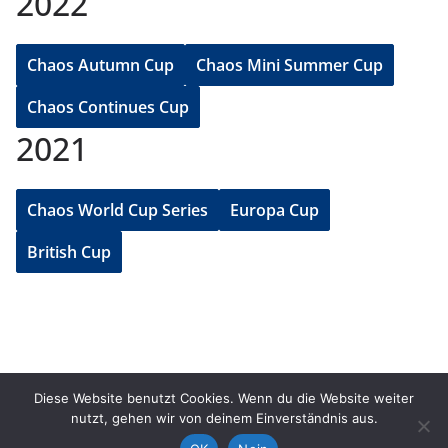
2022
Chaos Autumn Cup
Chaos Mini Summer Cup
Chaos Continues Cup
2021
Chaos World Cup Series
Europa Cup
British Cup
Twitch
Twitter
Instagram
YouTube
Diese Website benutzt Cookies. Wenn du die Website weiter
nutzt, gehen wir von deinem Einverständnis aus.
Copyright © 2026
Chaoslemminge
. Alle Rechte vorbehalten.
Theme:
ColorMag
von ThemeGrill. Präsentiert von
WordPress
.